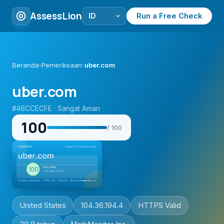
AssessLion
Run a Free Check
Beranda
›
Pemeriksaan
›
uber.com
uber.com
#46CCECFE · Sangat Aman
100
/ 100
United States
104.36.194.4
HTTPS Valid