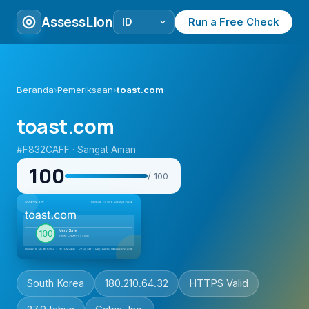
AssessLion
Run a Free Check
Beranda
›
Pemeriksaan
›
toast.com
toast.com
#F832CAFF · Sangat Aman
100
/ 100
South Korea
180.210.64.32
HTTPS Valid