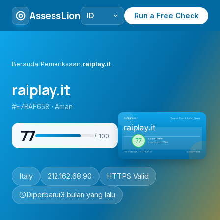
AssessLion
Run a Free Check
Beranda
›
Pemeriksaan
›
raiplay.it
raiplay.it
#E7BAF658 · Aman
77
/ 100
Italy
212.162.68.90
HTTPS Valid
Diperbarui
3 bulan yang lalu