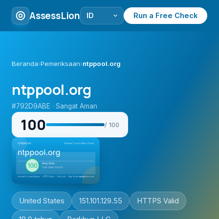
AssessLion
Run a Free Check
Beranda
›
Pemeriksaan
›
ntppool.org
ntppool.org
#792D9ABE · Sangat Aman
100
/ 100
United States
151.101.129.55
HTTPS Valid