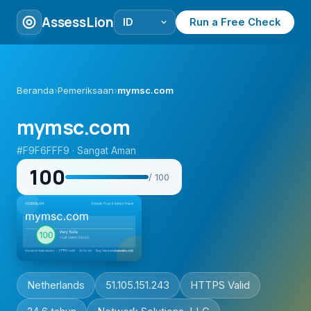
AssessLion
Run a Free Check
Beranda
›
Pemeriksaan
›
mymsc.com
mymsc.com
#F9F6FFF9 · Sangat Aman
100
/ 100
Netherlands
51.105.151.243
HTTPS Valid