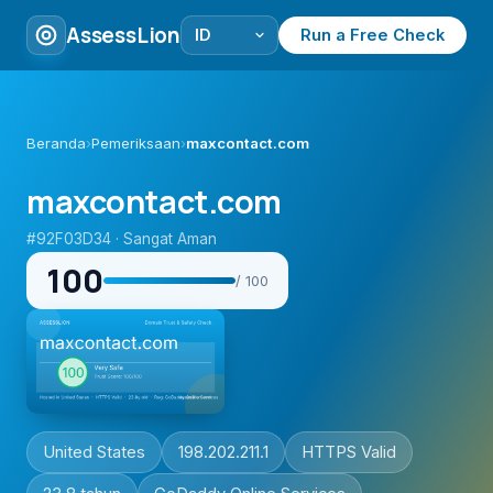
AssessLion
Run a Free Check
Beranda
›
Pemeriksaan
›
maxcontact.com
maxcontact.com
#92F03D34 · Sangat Aman
100
/ 100
United States
198.202.211.1
HTTPS Valid