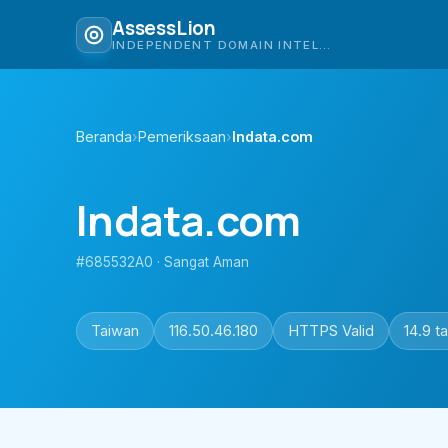
AssessLion
INDEPENDENT DOMAIN INTELLIGENCE
Beranda
›
Pemeriksaan
›
lndata.com
lndata.com
#685532A0 · Sangat Aman
Taiwan
116.50.46.180
HTTPS Valid
14.9 t