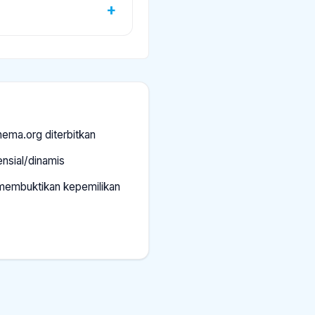
ema.org diterbitkan
ensial/dinamis
k membuktikan kepemilikan