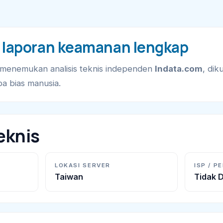
 laporan keamanan lengkap
 menemukan analisis teknis independen
lndata.com
, dik
pa bias manusia.
eknis
LOKASI SERVER
ISP / P
Taiwan
Tidak D