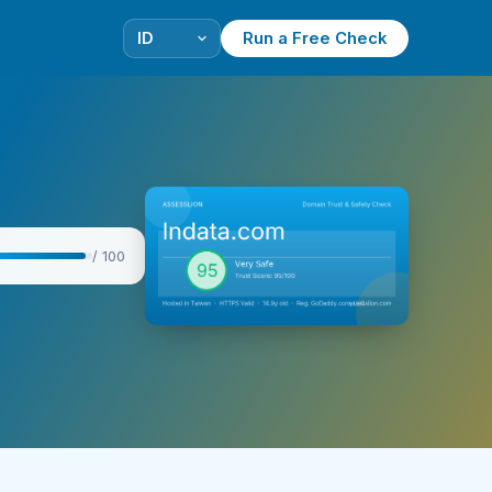
Run a Free Check
/ 100