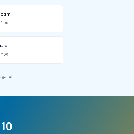
.com
/100
.io
/100
legal or
 10