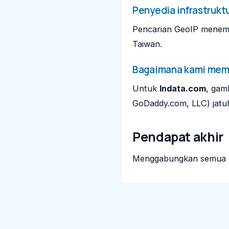
Penyedia infrastrukt
Pencarian GeoIP mene
Taiwan.
Bagaimana kami memba
Untuk
lndata.com
, gam
GoDaddy.com, LLC) jatuh
Pendapat akhir
Menggabungkan semua si