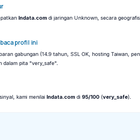
ur
mpatkan
lndata.com
di jaringan Unknown, secara geografis
ca profil ini
baran gabungan (14.9 tahun, SSL OK, hosting Taiwan, pen
 dalam pita "very_safe".
nyal, kami menilai
lndata.com
di
95/100
(
very_safe
).