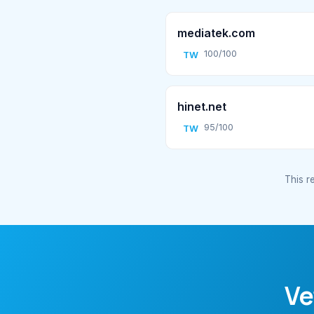
mediatek.com
100/100
TW
hinet.net
95/100
TW
This re
Ve