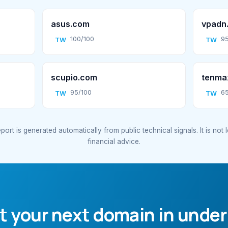
asus.com
vpadn
100/100
95
TW
TW
scupio.com
tenmax
95/100
65
TW
TW
port is generated automatically from public technical signals. It is not 
financial advice.
t your next domain in under