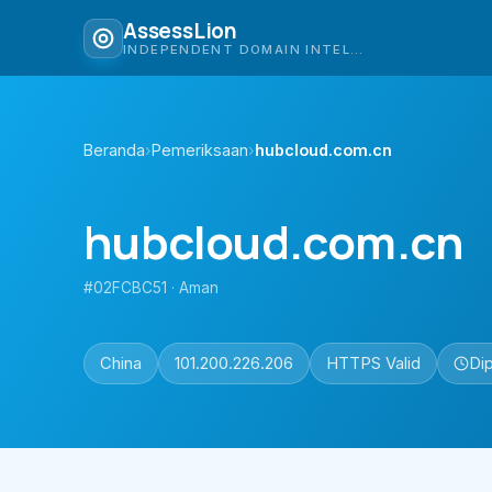
AssessLion
INDEPENDENT DOMAIN INTELLIGENCE
Beranda
›
Pemeriksaan
›
hubcloud.com.cn
hubcloud.com.cn
#02FCBC51 · Aman
China
101.200.226.206
HTTPS Valid
Dip