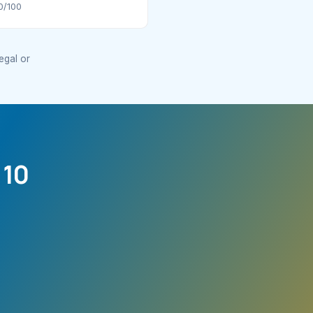
0/100
legal or
 10