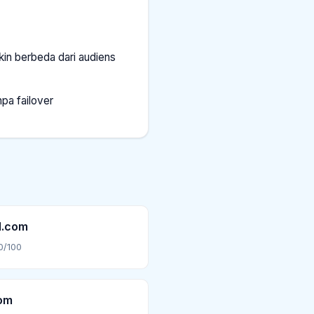
kin berbeda dari audiens
pa failover
d.com
0/100
com