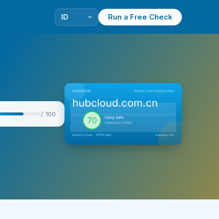
Run a Free Check
/ 100