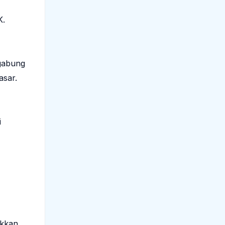
K.
gabung
asar.
i
ukkan