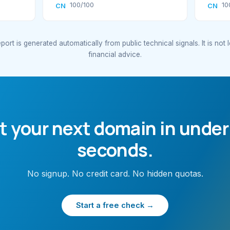
100/100
10
CN
CN
port is generated automatically from public technical signals. It is not 
financial advice.
t your next domain in under
seconds.
No signup. No credit card. No hidden quotas.
Start a free check →