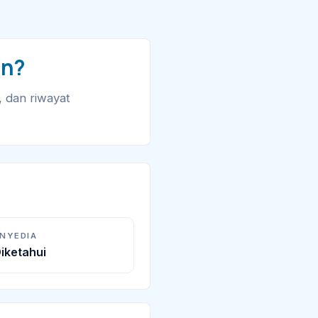
cn?
, dan riwayat
ENYEDIA
iketahui