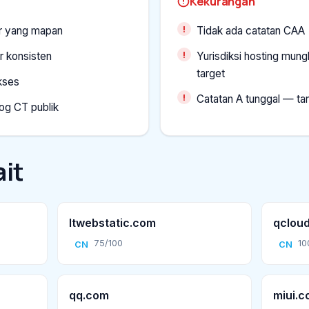
Kekurangan
ar yang mapan
Tidak ada catatan CAA
r konsisten
Yurisdiksi hosting mung
target
kses
Catatan A tunggal — tan
og CT publik
it
ltwebstatic.com
qclou
75/100
10
CN
CN
qq.com
miui.