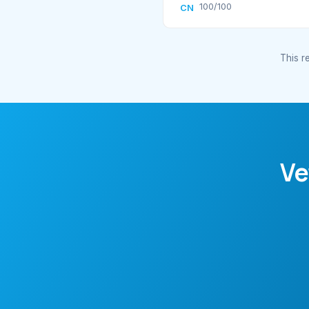
100/100
CN
This re
Ve