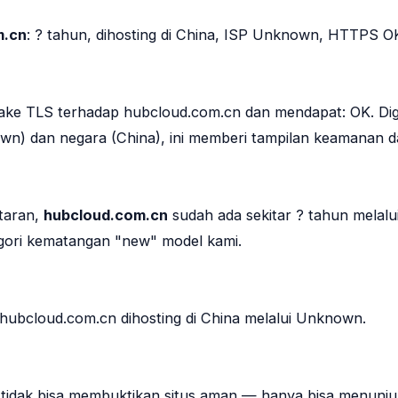
m.cn
: ? tahun, dihosting di China, ISP Unknown, HTTPS O
ke TLS terhadap hubcloud.com.cn dan mendapat: OK. Di
wn) dan negara (China), ini memberi tampilan keamanan d
ftaran,
hubcloud.com.cn
sudah ada sekitar ? tahun melalu
ori kematangan "new" model kami.
, hubcloud.com.cn dihosting di China melalui Unknown.
ja tidak bisa membuktikan situs aman — hanya bisa menunj