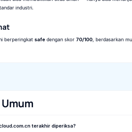
andar industri.
mat
ni berperingkat
safe
dengan skor
70/100
, berdasarkan mu
n Umum
cloud.com.cn terakhir diperiksa?