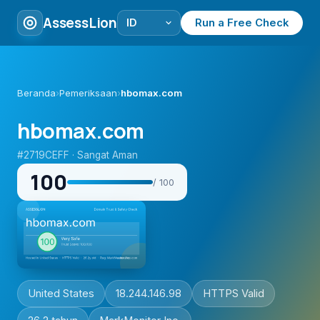
AssessLion
Run a Free Check
Beranda
›
Pemeriksaan
›
hbomax.com
hbomax.com
#2719CEFF · Sangat Aman
100
/ 100
United States
18.244.146.98
HTTPS Valid