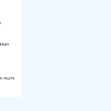
.
ukkan
an murni