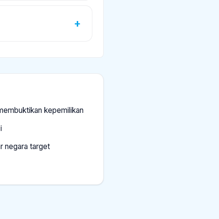
k membuktikan kepemilikan
i
ar negara target