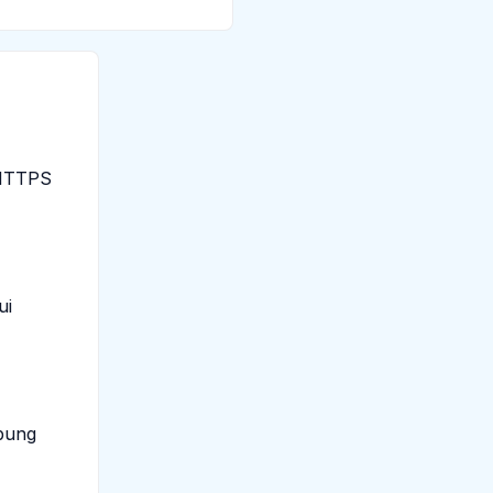
 HTTPS
ui
bung