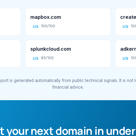
mapbox.com
create
100/100
10
US
US
splunkcloud.com
adker
85/100
10
US
US
port is generated automatically from public technical signals. It is not 
financial advice.
t your next domain in under