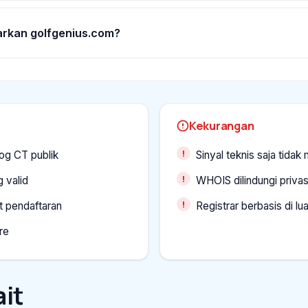
arkan golfgenius.com?
Kekurangan
og CT publik
Sinyal teknis saja tida
 valid
WHOIS dilindungi privas
t pendaftaran
Registrar berbasis di lu
re
it