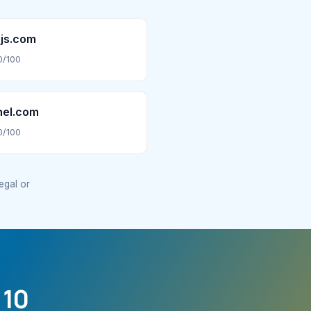
js.com
0/100
nel.com
0/100
legal or
 10