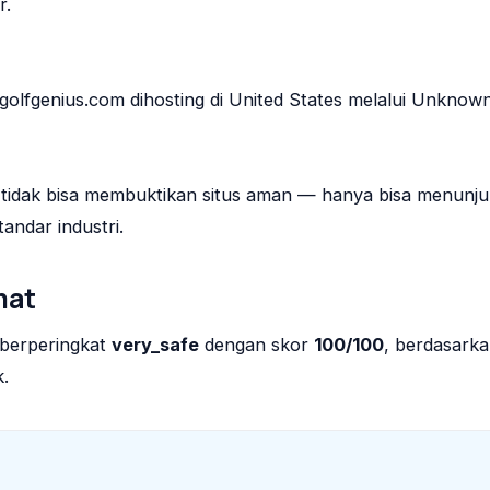
r.
, golfgenius.com dihosting di United States melalui Unknown
ja tidak bisa membuktikan situs aman — hanya bisa menunj
andar industri.
mat
 berperingkat
very_safe
dengan skor
100/100
, berdasark
k.