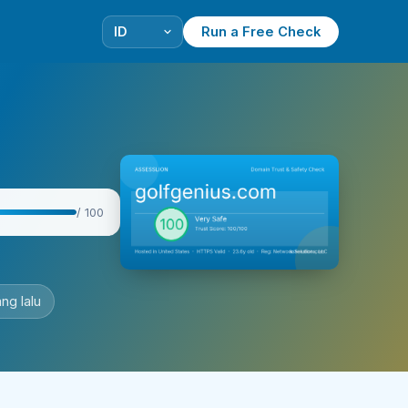
Run a Free Check
/ 100
ng lalu