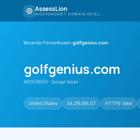
AssessLion
INDEPENDENT DOMAIN INTELLIGENCE
Beranda
›
Pemeriksaan
›
golfgenius.com
golfgenius.com
#8DE98EE5 · Sangat Aman
United States
44.216.166.57
HTTPS Valid