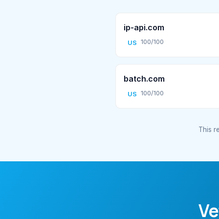
ip-api.com
100/100
US
batch.com
100/100
US
This re
Ve