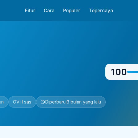
Fitur
Cara
Populer
Tepercaya
100
un
OVH sas
Diperbarui
3 bulan yang lalu