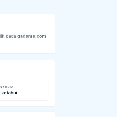
lik pada
gadsme.com
ENYEDIA
iketahui