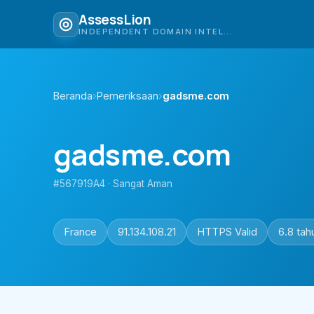
AssessLion
INDEPENDENT DOMAIN INTELLIGENCE
Beranda
›
Pemeriksaan
›
gadsme.com
gadsme.com
#567919A4 · Sangat Aman
France
91.134.108.21
HTTPS Valid
6.8 tah