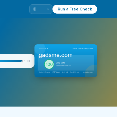
Run a Free Check
/ 100