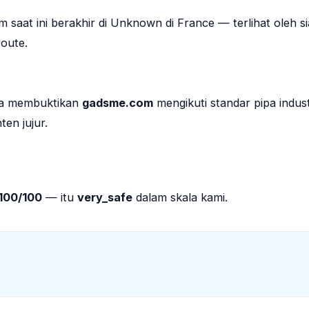
m saat ini berakhir di Unknown di France — terlihat oleh s
oute.
nya membuktikan
gadsme.com
mengikuti standar pipa indust
en jujur.
100/100
— itu
very_safe
dalam skala kami.