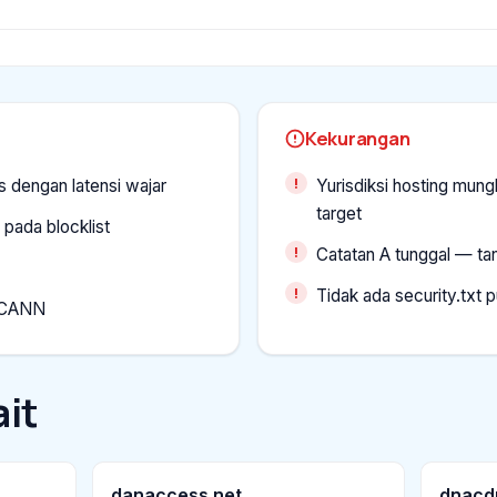
Kekurangan
s dengan latensi wajar
Yurisdiksi hosting mung
target
 pada blocklist
Catatan A tunggal — tan
Tidak ada security.txt p
 ICANN
it
danaccess.net
dnacd