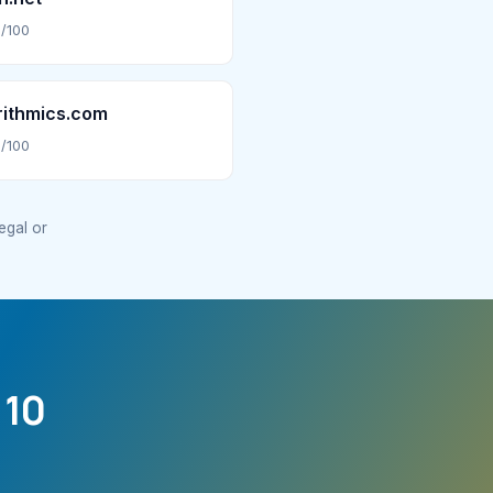
/100
rithmics.com
/100
legal or
 10