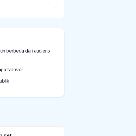
kin berbeda dari audiens
pa failover
ublik
n.net