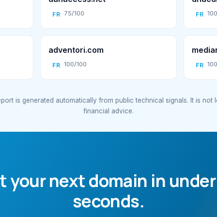
75/100
100
FR
FR
adventori.com
media
100/100
100
FR
FR
port is generated automatically from public technical signals. It is not 
financial advice.
t your next domain in under
seconds.