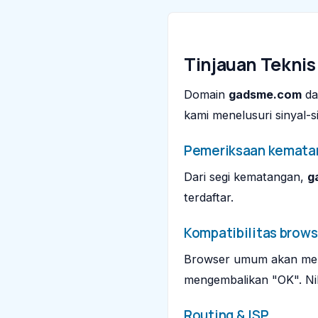
Tinjauan Teknis
Domain
gadsme.com
da
kami menelusuri sinyal-s
Pemeriksaan kemata
Dari segi kematangan,
g
terdaftar.
Kompatibilitas brows
Browser umum akan mene
mengembalikan "OK". Nila
Routing & ISP