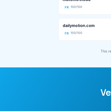
100/100
FR
dailymotion.com
100/100
FR
This re
Ve