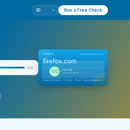
Run a Free Check
/ 100