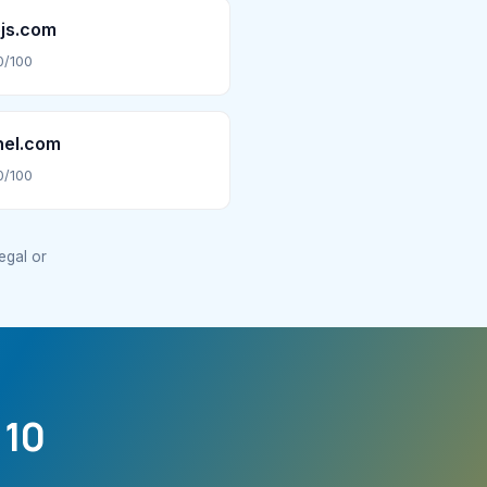
js.com
0/100
nel.com
0/100
legal or
 10