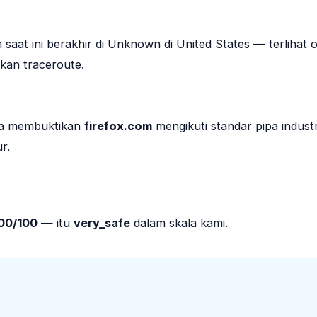
m saat ini berakhir di Unknown di United States — terlihat 
kan traceroute.
nya membuktikan
firefox.com
mengikuti standar pipa indust
r.
00/100
— itu
very_safe
dalam skala kami.