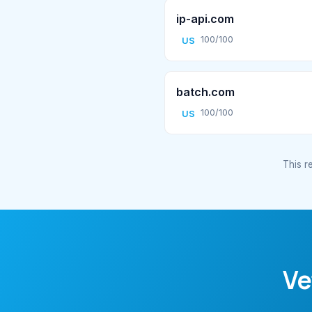
ip-api.com
100/100
US
batch.com
100/100
US
This re
Ve