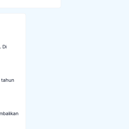
 Di
6 tahun
mbalikan