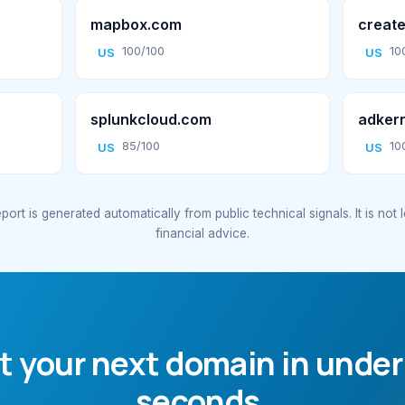
mapbox.com
create
100/100
10
US
US
splunkcloud.com
adker
85/100
10
US
US
port is generated automatically from public technical signals. It is not 
financial advice.
t your next domain in under
seconds.