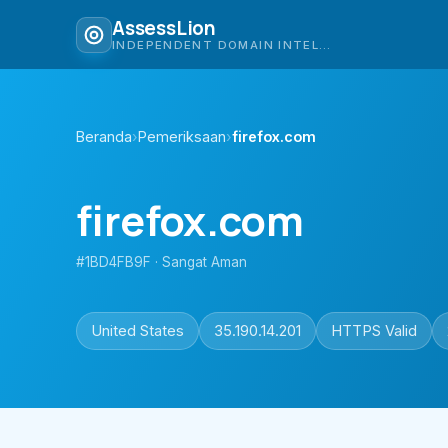
AssessLion
INDEPENDENT DOMAIN INTELLIGENCE
Beranda
›
Pemeriksaan
›
firefox.com
firefox.com
#1BD4FB9F · Sangat Aman
United States
35.190.14.201
HTTPS Valid