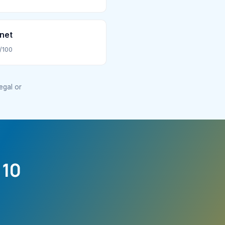
net
/100
legal or
 10