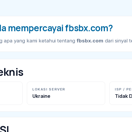
da mempercayai fbsbx.com?
g apa yang kami ketahui tentang
fbsbx.com
dari sinyal t
eknis
LOKASI SERVER
ISP / P
Ukraine
Tidak D
SSL