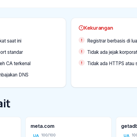
Kekurangan
kat saat ini
Registrar berbasis di lu
ort standar
Tidak ada jejak korporat
oleh CA terkenal
Tidak ada HTTPS atau se
embajakan DNS
it
meta.com
getad
100/100
10
UA
UA