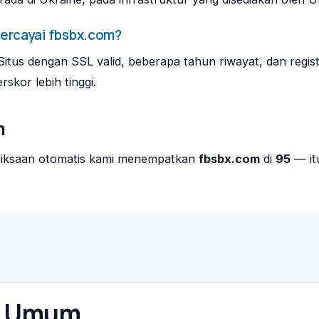
ercayai fbsbx.com?
Situs dengan SSL valid, beberapa tahun riwayat, dan regis
skor lebih tinggi.
m
riksaan otomatis kami menempatkan
fbsbx.com
di
95
— it
n Umum