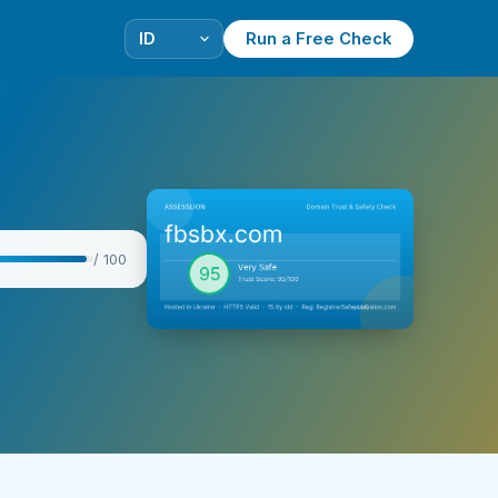
Run a Free Check
/ 100