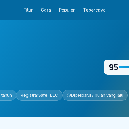
Fitur
Cara
Populer
Tepercaya
95
9 tahun
RegistrarSafe, LLC
Diperbarui
3 bulan yang lalu