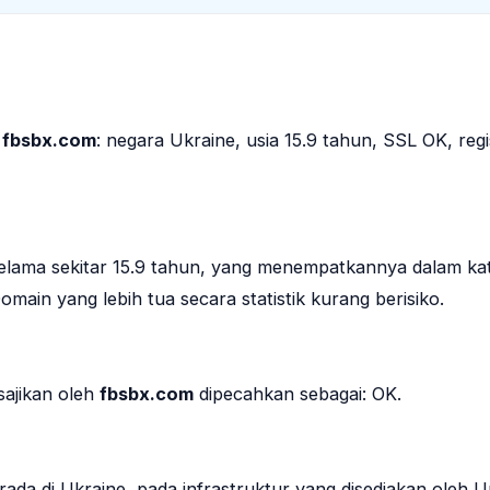
a
fbsbx.com
: negara Ukraine, usia 15.9 tahun, SSL OK, regi
selama sekitar 15.9 tahun, yang menempatkannya dalam ka
ain yang lebih tua secara statistik kurang berisiko.
isajikan oleh
fbsbx.com
dipecahkan sebagai: OK.
ada di Ukraine, pada infrastruktur yang disediakan oleh 