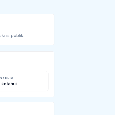
eknis publik.
ENYEDIA
iketahui