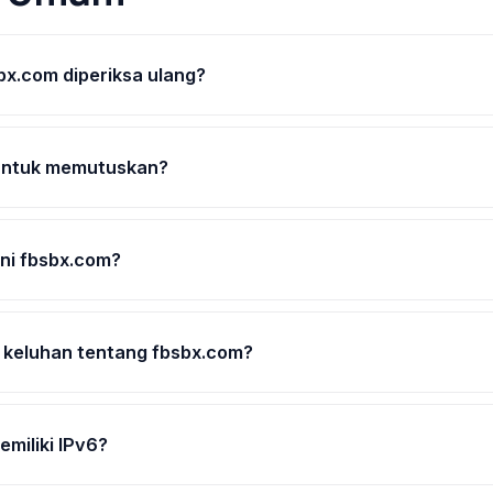
bx.com diperiksa ulang?
untuk memutuskan?
ni fbsbx.com?
 keluhan tentang fbsbx.com?
miliki IPv6?