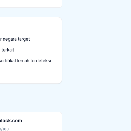
ar negara target
 terkait
rtifikat lemah terdeteksi
block.com
0/100