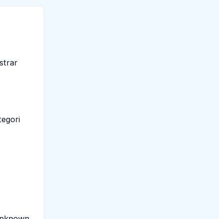
strar
tegori
Unknown.