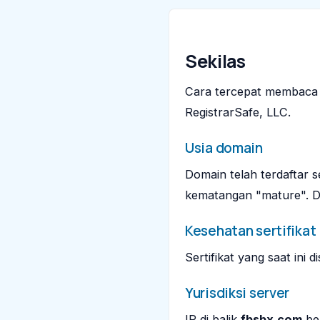
Sekilas
Cara tercepat membac
RegistrarSafe, LLC.
Usia domain
Domain telah terdaftar 
kematangan "mature". Dom
Kesehatan sertifikat
Sertifikat yang saat ini d
Yurisdiksi server
IP di balik
fbsbx.com
ber