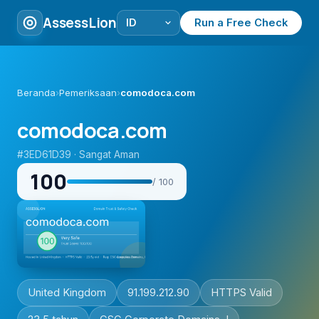
AssessLion
Run a Free Check
Beranda
›
Pemeriksaan
›
comodoca.com
comodoca.com
#3ED61D39 · Sangat Aman
100
/ 100
United Kingdom
91.199.212.90
HTTPS Valid