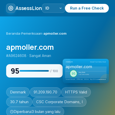
AssessLion
Run a Free Check
Beranda
›
Pemeriksaan
›
apmoller.com
apmoller.com
#A9624608 · Sangat Aman
95
/ 100
Denmark
91.209.190.70
HTTPS Valid
30.7 tahun
CSC Corporate Domains, I
Diperbarui
3 bulan yang lalu