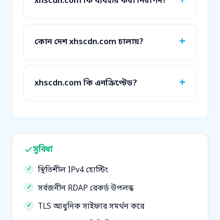
xhscdn.com কি ব্যবহার করা নিরাপদ?
কোন দেশ xhscdn.com চালায়?
xhscdn.com কি এনক্রিপ্টেড?
সুবিধা
স্থিতিশীল IPv4 হোস্টিং
সর্বজনীন RDAP রেকর্ড উপলব্ধ
TLS আধুনিক সাইফার সমর্থন করে