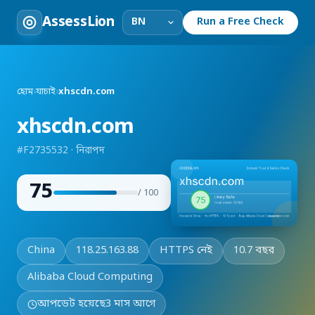
AssessLion
Run a Free Check
হোম
›
যাচাই
›
xhscdn.com
xhscdn.com
#F2735532 · নিরাপদ
75
/ 100
China
118.25.163.88
HTTPS নেই
10.7 বছর
Alibaba Cloud Computing
আপডেট হয়েছে
3 মাস আগে