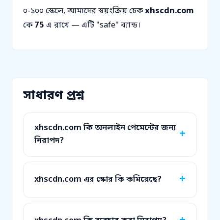
০-১০০ স্কেলে, আমাদের স্বয়ংক্রিয় চেক
xhscdn.com
কে
75
এ রাখে — এটি "safe" ব্যান্ড।
সাধারণ প্রশ্ন
xhscdn.com কি অনলাইন পেমেন্টের জন্য
নিরাপদ?
xhscdn.com এর স্কোর কি কমিয়েছে?