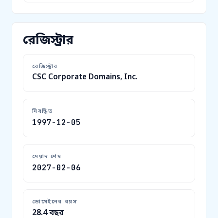
রেজিস্ট্রার
রেজিস্ট্রার
CSC Corporate Domains, Inc.
নিবন্ধিত
1997-12-05
মেয়াদ শেষ
2027-02-06
ডোমেইনের বয়স
28.4 বছর