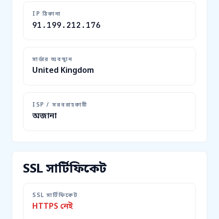
IP ঠিকানা
91.199.212.176
সার্ভার অবস্থান
United Kingdom
ISP / সরবরাহকারী
অজানা
SSL সার্টিফিকেট
SSL সার্টিফিকেট
HTTPS নেই