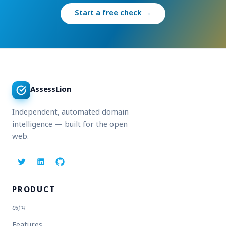
Start a free check →
AssessLion
Independent, automated domain
intelligence — built for the open
web.
PRODUCT
হোম
Features