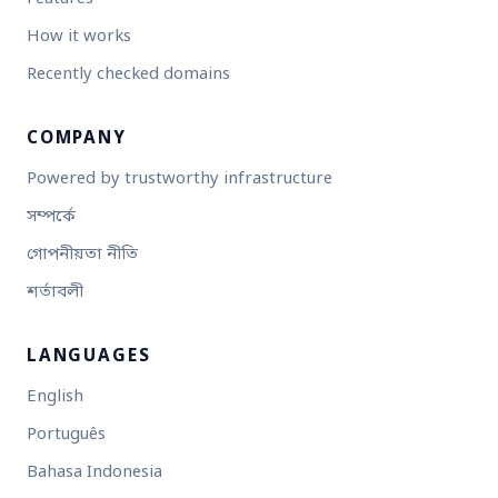
How it works
Recently checked domains
COMPANY
Powered by trustworthy infrastructure
সম্পর্কে
গোপনীয়তা নীতি
শর্তাবলী
LANGUAGES
English
Português
Bahasa Indonesia