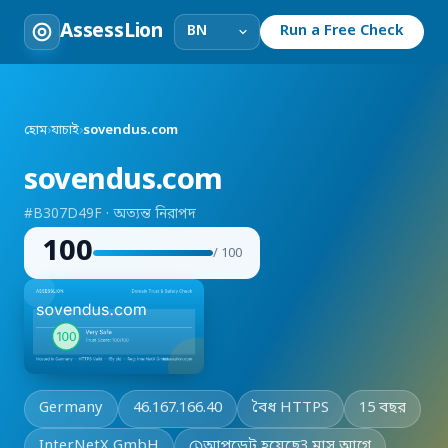
AssessLion
Run a Free Check
হোম
›
যাচাই
›
sovendus.com
sovendus.com
#B307D49F · অত্যন্ত নিরাপদ
100
/ 100
Germany
46.167.166.40
বৈধ HTTPS
15 বছর
InterNetX GmbH
আপডেট হয়েছে
3 মাস আগে