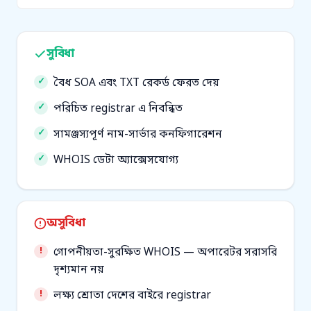
সুবিধা
বৈধ SOA এবং TXT রেকর্ড ফেরত দেয়
পরিচিত registrar এ নিবন্ধিত
সামঞ্জস্যপূর্ণ নাম-সার্ভার কনফিগারেশন
WHOIS ডেটা অ্যাক্সেসযোগ্য
অসুবিধা
গোপনীয়তা-সুরক্ষিত WHOIS — অপারেটর সরাসরি
দৃশ্যমান নয়
লক্ষ্য শ্রোতা দেশের বাইরে registrar