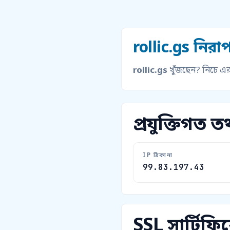
rollic.gs নিরাপত
rollic.gs
খুঁজছেন? নিচে এর 
প্রযুক্তিগত তথ
IP ঠিকানা
99.83.197.43
SSL সার্টিফি