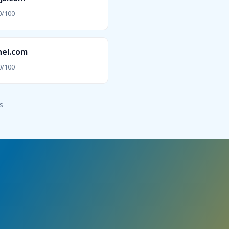
0/100
nel.com
0/100
s