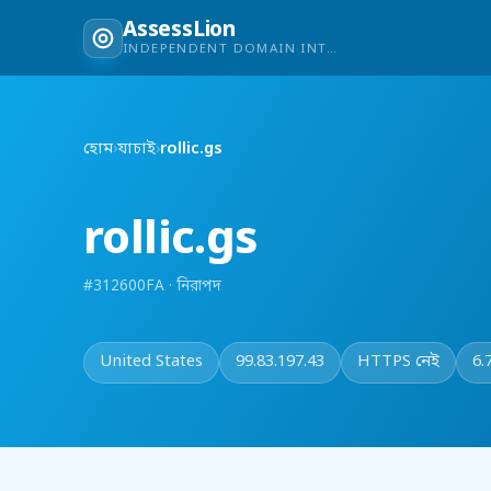
AssessLion
INDEPENDENT DOMAIN INTELLIGENCE
হোম
›
যাচাই
›
rollic.gs
rollic.gs
#312600FA · নিরাপদ
United States
99.83.197.43
HTTPS নেই
6.