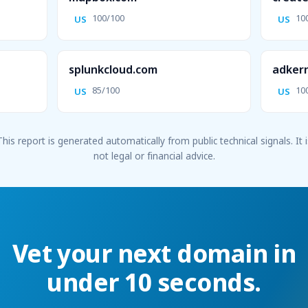
100/100
10
US
US
splunkcloud.com
adker
85/100
10
US
US
This report is generated automatically from public technical signals. It i
not legal or financial advice.
Vet your next domain in
under 10 seconds.