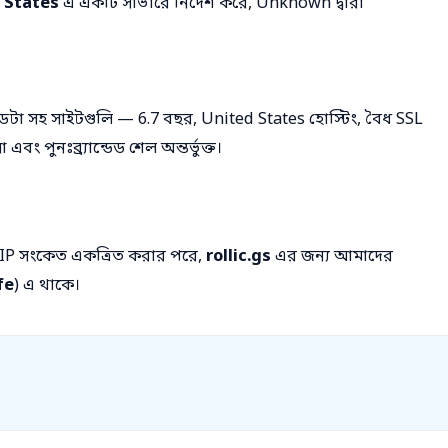
 States
এ একটি সার্ভারে নির্দেশ করে, Unknown দ্বারা
টা সহ সাইটগুলি — 6.7 বছর, United States হোস্টিং, বৈধ SSL
ং পুনঃব্র্যান্ডেড শেল অন্তর্ভুক্ত।
IP সংকেত একত্রিত করার পরে,
rollic.gs
এর জন্য আমাদের
fe
) এ থাকে।