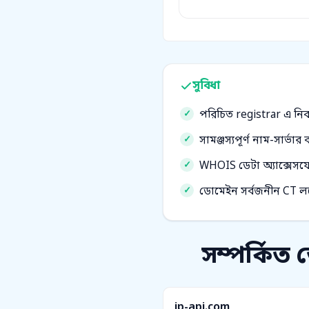
সুবিধা
পরিচিত registrar এ নিবন
সামঞ্জস্যপূর্ণ নাম-সার্ভ
WHOIS ডেটা অ্যাক্সেসযো
ডোমেইন সর্বজনীন CT লগে 
সম্পর্কিত
ip-api.com