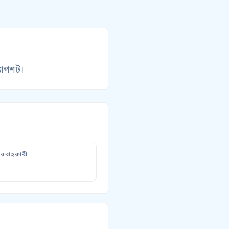
্যাপশট।
বরাহকারী