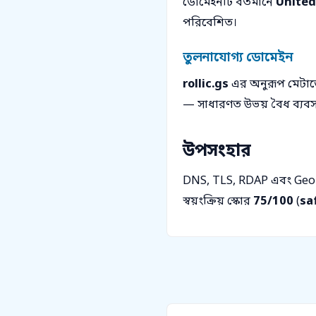
ডোমেইনটি বর্তমানে
United
পরিবেশিত।
তুলনাযোগ্য ডোমেইন
rollic.gs
এর অনুরূপ মেটাডে
— সাধারণত উভয় বৈধ ব্যবসা এব
উপসংহার
DNS, TLS, RDAP এবং Geo
স্বয়ংক্রিয় স্কোর
75/100
(
sa