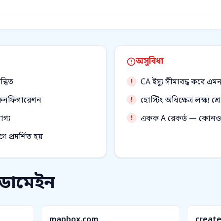
অসুবিধা
্ধিত
CA ইস্যু সীমাবদ্ধ করে 
ার কনফিগারেশন
হোস্টিং অধিক্ষেত্র লক্ষ্
গ্য
একক A রেকর্ড — কোনও 
প্রদর্শিত হয়
 ডোমেইন
mapbox.com
create