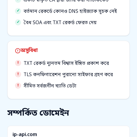
একটি স্বীকৃত CA দ্বারা জারি করা সার্টিফিকেট
বর্তমান রেকর্ডে কোনও DNS হাইজ্যাক সূচক নেই
বৈধ SOA এবং TXT রেকর্ড ফেরত দেয়
অসুবিধা
TXT রেকর্ড ন্যূনতম বিশ্বাস ইঙ্গিত প্রকাশ করে
TLS কনফিগারেশন পুরানো সাইফার গ্রহণ করে
সীমিত সর্বজনীন খ্যাতি ডেটা
সম্পর্কিত ডোমেইন
ip-api.com