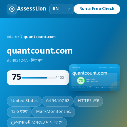
AssessLion
Run a Free Check
হোম
›
যাচাই
›
quantcount.com
quantcount.com
#0493124A · নিরাপদ
75
/ 100
United States
64.94.107.62
HTTPS নেই
13.6 বছর
MarkMonitor Inc.
আপডেট হয়েছে
3 মাস আগে