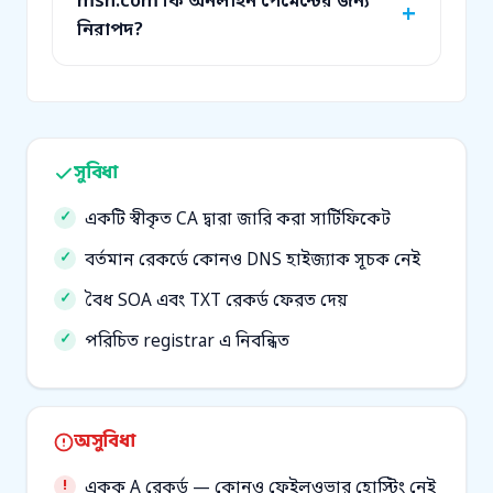
msn.com কি অনলাইন পেমেন্টের জন্য
নিরাপদ?
সুবিধা
একটি স্বীকৃত CA দ্বারা জারি করা সার্টিফিকেট
বর্তমান রেকর্ডে কোনও DNS হাইজ্যাক সূচক নেই
বৈধ SOA এবং TXT রেকর্ড ফেরত দেয়
পরিচিত registrar এ নিবন্ধিত
অসুবিধা
একক A রেকর্ড — কোনও ফেইলওভার হোস্টিং নেই