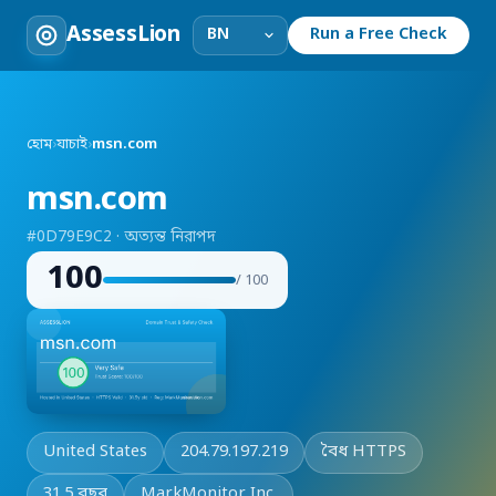
AssessLion
Run a Free Check
হোম
›
যাচাই
›
msn.com
msn.com
#0D79E9C2 · অত্যন্ত নিরাপদ
100
/ 100
United States
204.79.197.219
বৈধ HTTPS
31.5 বছর
MarkMonitor Inc.