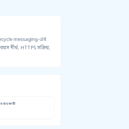
ifecycle messaging-এর
স দীর্ঘ, HTTPS সক্রিয়,
বরাহকারী