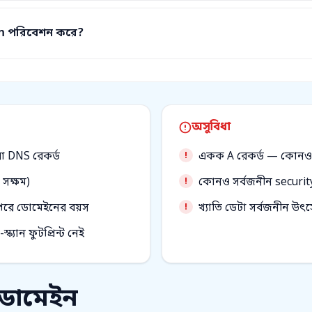
m পরিবেশন করে?
অসুবিধা
 DNS রেকর্ড
একক A রেকর্ড — কোনও 
সক্ষম)
কোনও সর্বজনীন security.
উপরে ডোমেইনের বয়স
খ্যাতি ডেটা সর্বজনীন উৎস
্যান ফুটপ্রিন্ট নেই
 ডোমেইন