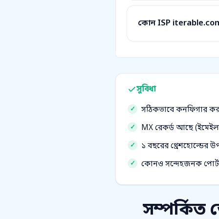
কোন ISP iterable.co
সুবিধা
সঠিকভাবে কনফিগার করা
MX রেকর্ড আছে (ইমেইল 
১ বছরের থ্রেশহোল্ডের 
কোনও সন্দেহজনক পোর্ট-স্ক
সম্পর্কিত