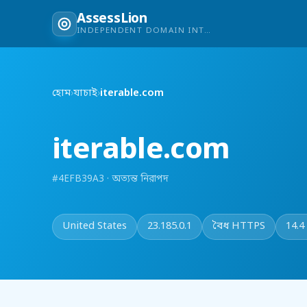
AssessLion
INDEPENDENT DOMAIN INTELLIGENCE
হোম
›
যাচাই
›
iterable.com
iterable.com
#4EFB39A3 · অত্যন্ত নিরাপদ
United States
23.185.0.1
বৈধ HTTPS
14.4