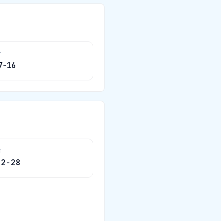
দ
7-16
ষ
12-28