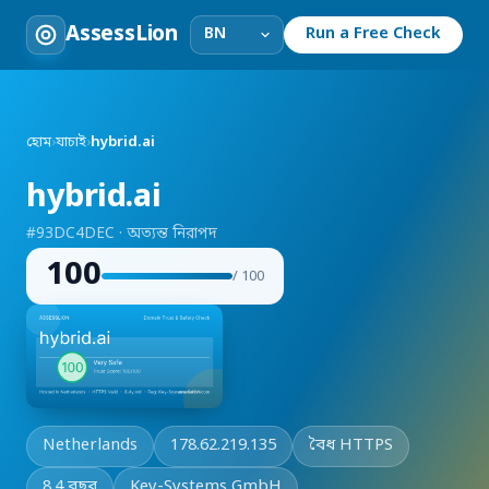
AssessLion
Run a Free Check
হোম
›
যাচাই
›
hybrid.ai
hybrid.ai
#93DC4DEC · অত্যন্ত নিরাপদ
100
/ 100
Netherlands
178.62.219.135
বৈধ HTTPS
8.4 বছর
Key-Systems GmbH