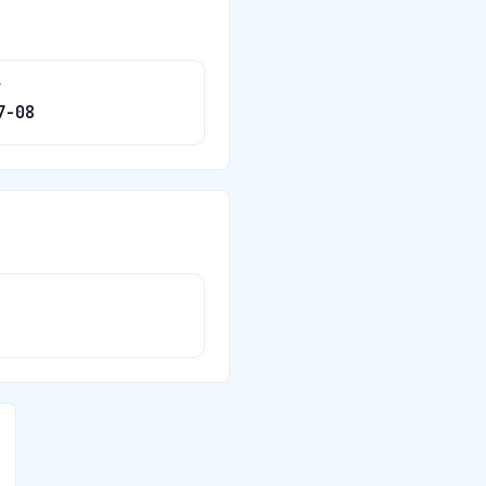
দ
7-08