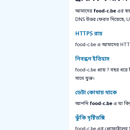
আমাদের
food-c.be
এর স্ব
DNS উত্তর ফেরত দিয়েছে, Un
HTTPS রায়
food-c.be এ আমাদের HTTPS
নিবন্ধন ইতিহাস
food-c.be প্রায় ? বছর ধরে ব
সাথে যুক্ত।
ডেটা কোথায় থাকে
আপনি
food-c.be
এ যা কিছ
ঝুঁকি দৃষ্টিভঙ্গি
food-c.be এর প্রোফাইলের 