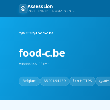
AssessLion
INDEPENDENT DOMAIN INTELLIGENCE
হোম
›
যাচাই
›
food-c.be
food-c.be
#4844634A · নিরাপদ
Belgium
85.201.94.139
বৈধ HTTPS
আপড