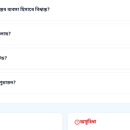
ব ব্যবসা হিসাবে বিশ্বস্ত?
লায়?
টেড?
পুরাতন?
অসুবিধা