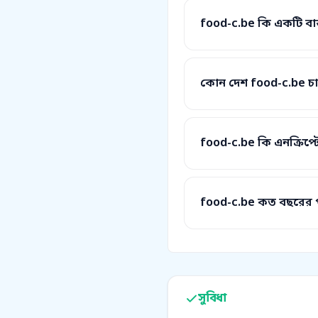
food-c.be কি একটি বাস্ত
কোন দেশ food-c.be চা
food-c.be কি এনক্রিপ্
food-c.be কত বছরের 
সুবিধা