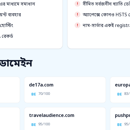
 এর মাধ্যমে সমাধান
সীমিত সর্বজনীন খ্যাতি ডে
্ট ব্যবহার
অ্যাপেক্সে কোনও HSTS হ
 হোস্টিং
নাম-সার্ভার একই registra
A রেকর্ড
 ডোমেইন
de17a.com
europ
70/100
83/
BE
BE
travelaudience.com
pushp
95/100
95/
BE
BE