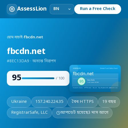
AssessLion
Run a Free Check
হোম
›
যাচাই
›
fbcdn.net
fbcdn.net
#8EC13DA9 · অত্যন্ত নিরাপদ
95
/ 100
Ukraine
157.240.224.35
বৈধ HTTPS
19 বছর
RegistrarSafe, LLC
আপডেট হয়েছে
3 মাস আগে