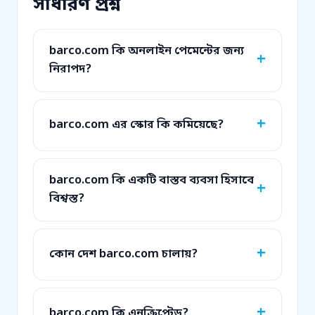
সাধারণ প্রশ্ন
barco.com কি অনলাইন পেমেন্টের জন্য
নিরাপদ?
barco.com এর স্কোর কি কমিয়েছে?
barco.com কি একটি বাস্তব ব্যবসা হিসাবে
বিশ্বস্ত?
কোন দেশ barco.com চালায়?
barco.com কি এনক্রিপ্টেড?