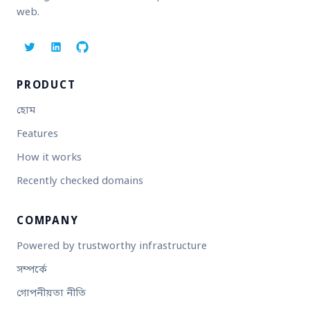
web.
PRODUCT
হোম
Features
How it works
Recently checked domains
COMPANY
Powered by trustworthy infrastructure
সম্পর্কে
গোপনীয়তা নীতি