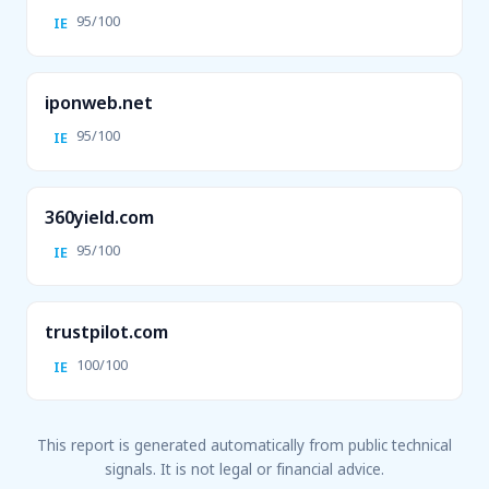
95/100
IE
iponweb.net
95/100
IE
360yield.com
95/100
IE
trustpilot.com
100/100
IE
This report is generated automatically from public technical
signals. It is not legal or financial advice.