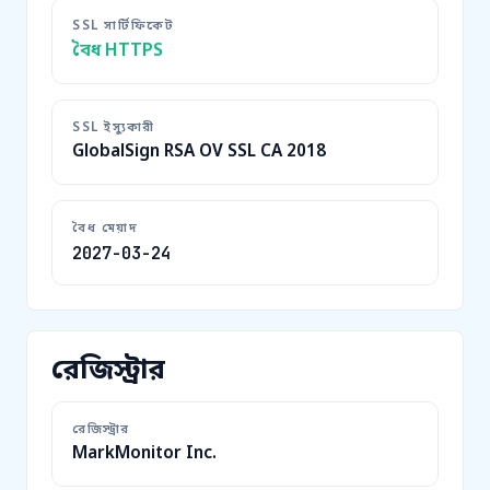
SSL সার্টিফিকেট
বৈধ HTTPS
SSL ইস্যুকারী
GlobalSign RSA OV SSL CA 2018
বৈধ মেয়াদ
2027-03-24
রেজিস্ট্রার
রেজিস্ট্রার
MarkMonitor Inc.