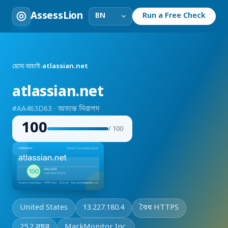
AssessLion
Run a Free Check
হোম
›
যাচাই
›
atlassian.net
atlassian.net
#AA463D63 · অত্যন্ত নিরাপদ
100
/ 100
United States
13.227.180.4
বৈধ HTTPS
25.2 বছর
MarkMonitor Inc.