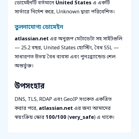
ডোমেইনটি বর্তমানে
United States
এ একটি
সার্ভারে নির্দেশ করে, Unknown দ্বারা পরিবেশিত।
তুলনাযোগ্য ডোমেইন
atlassian.net
এর অনুরূপ মেটাডেটা সহ সাইটগুলি
— 25.2 বছর, United States হোস্টিং, বৈধ SSL —
সাধারণত উভয় বৈধ ব্যবসা এবং পুনঃব্র্যান্ডেড শেল
অন্তর্ভুক্ত।
উপসংহার
DNS, TLS, RDAP এবং GeoIP সংকেত একত্রিত
করার পরে,
atlassian.net
এর জন্য আমাদের
স্বয়ংক্রিয় স্কোর
100/100
(
very_safe
) এ থাকে।