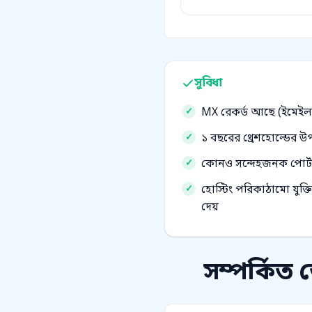
সুবিধা
MX রেকর্ড আছে (ইমেইল 
১ বছরের থ্রেশহোল্ডের 
কোনও সন্দেহজনক পোর্ট-স্ক
হোস্টিং পরিকাঠামো যুক্তিস
দেয়
সম্পর্কিত