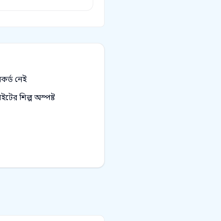
র্ড নেই
ের শিল্প অস্পষ্ট