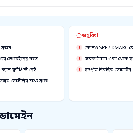
অসুবিধা
সক্ষম)
কোনও SPF / DMARC রেক
উপরে ডোমেইনের বয়স
অবকাঠামো একা থেকে সাইট
্যান ফুটপ্রিন্ট নেই
সম্প্রতি নিবন্ধিত ডোমেইন
ঙ্গত লেটেন্সির মধ্যে সাড়া
 ডোমেইন